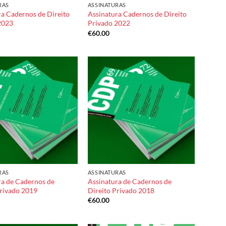
RAS
ASSINATURAS
ra Cadernos de Direito
Assinatura Cadernos de Direito
2023
Privado 2022
€
60.00
Add to
Add to
wishlist
wishlist
RAS
ASSINATURAS
ra de Cadernos de
Assinatura de Cadernos de
Privado 2019
Direito Privado 2018
€
60.00