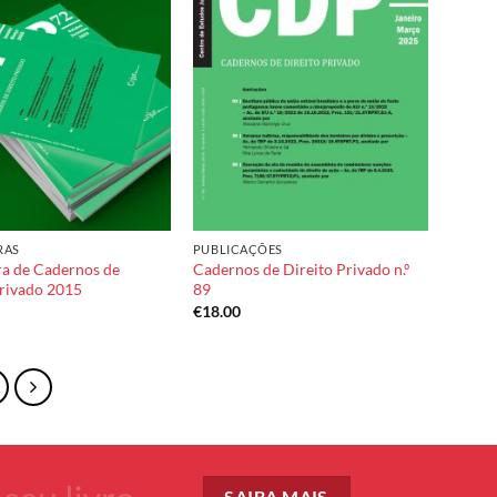
Add to
Add to
wishlist
wishlist
RAS
PUBLICAÇÕES
ra de Cadernos de
Cadernos de Direito Privado n.º
Privado 2015
89
€
18.00