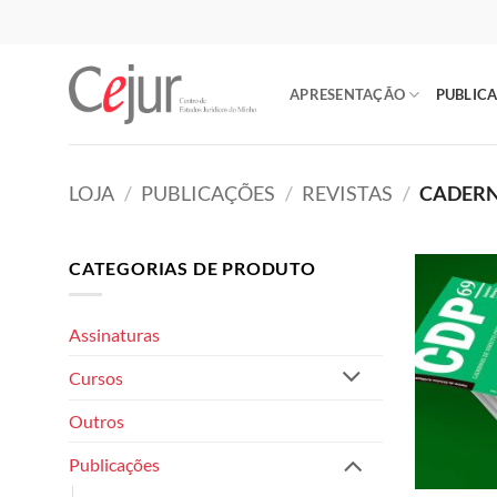
Skip
to
content
APRESENTAÇÃO
PUBLIC
LOJA
/
PUBLICAÇÕES
/
REVISTAS
/
CADERN
CATEGORIAS DE PRODUTO
Assinaturas
Cursos
Outros
Publicações