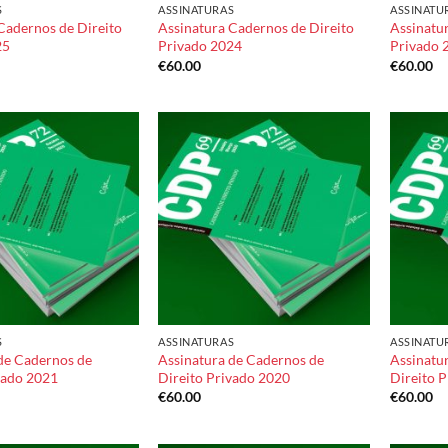
S
ASSINATURAS
ASSINATU
Cadernos de Direito
Assinatura Cadernos de Direito
Assinatu
25
Privado 2024
Privado 
€
60.00
€
60.00
Add to
Add to
wishlist
wishlist
S
ASSINATURAS
ASSINATU
de Cadernos de
Assinatura de Cadernos de
Assinatu
vado 2021
Direito Privado 2020
Direito 
€
60.00
€
60.00