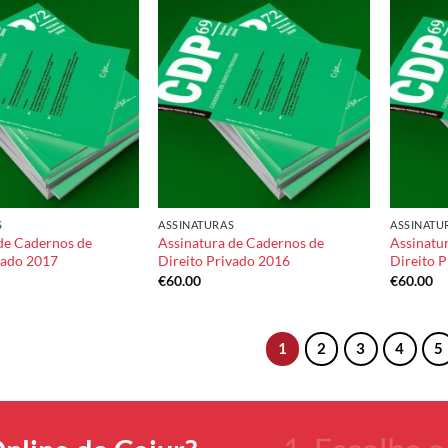
Add to
Add to
wishlist
wishlist
S
ASSINATURAS
ASSINATU
de Cadernos de
Assinatura de Cadernos de
Assinatu
vado 2017
Direito Privado 2016
Direito 
€
60.00
€
60.00
1
2
3
4
5