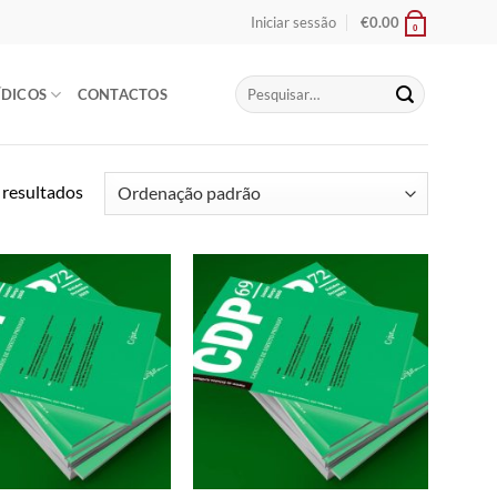
Iniciar sessão
€
0.00
0
Pesquisar
ÍDICOS
CONTACTOS
por:
 resultados
Add to
Add to
wishlist
wishlist