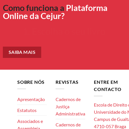
Como funciona a
Plataforma
Online da Cejur?
SAIBA MAIS
SOBRE NÓS
REVISTAS
ENTRE EM
CONTACTO
Apresentação
Cadernos de
Escola de Direito
Justiça
Estatutos
Universidade do
Administrativa
Campus de Gualta
Associados e
Cadernos de
4710-057 Braga
Assembleia