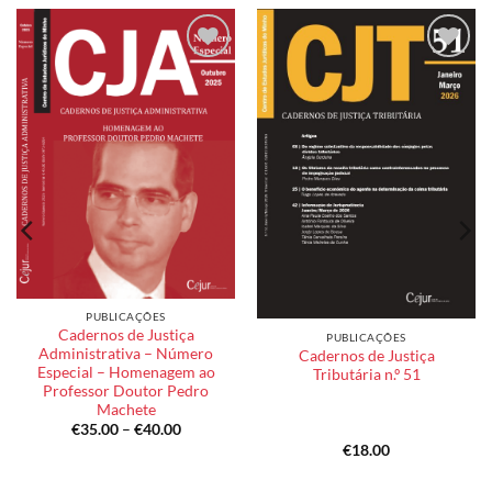
Add to
Add to
wishlist
wishlist
PUBLICAÇÕES
Cadernos de Justiça
PUBLICAÇÕES
Administrativa – Número
Cadernos de Justiça
Especial – Homenagem ao
Tributária n.º 51
Professor Doutor Pedro
Machete
Price
€
35.00
–
€
40.00
range:
€
18.00
€35.00
through
€40.00