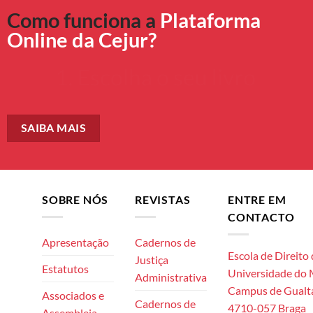
Como funciona a
Plataforma
Online da Cejur?
SAIBA MAIS
SOBRE NÓS
REVISTAS
ENTRE EM
CONTACTO
Apresentação
Cadernos de
Escola de Direito
Justiça
Estatutos
Universidade do
Administrativa
Campus de Gualta
Associados e
Cadernos de
4710-057 Braga
Assembleia