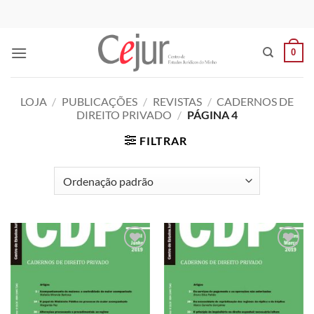
Skip
to
content
0
LOJA
/
PUBLICAÇÕES
/
REVISTAS
/
CADERNOS DE
DIREITO PRIVADO
/
PÁGINA 4
FILTRAR
Add to
Add to
wishlist
wishlist