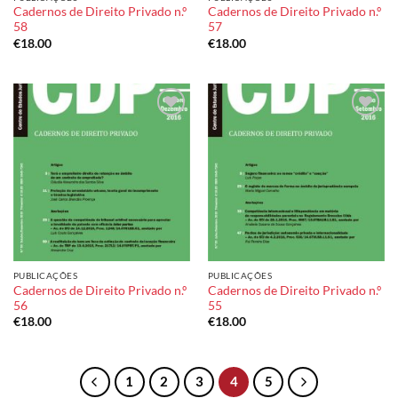
Cadernos de Direito Privado n.º
Cadernos de Direito Privado n.º
58
57
€
18.00
€
18.00
Add to
Add to
wishlist
wishlist
PUBLICAÇÕES
PUBLICAÇÕES
Cadernos de Direito Privado n.º
Cadernos de Direito Privado n.º
56
55
€
18.00
€
18.00
1
2
3
4
5