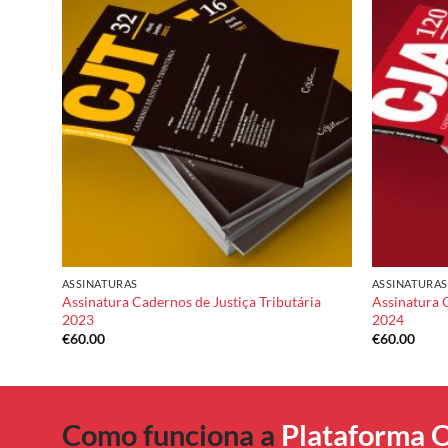
dd to
Add to
shlist
wishlist
ASSINATURAS
ASSINATURAS
Assinatura Cadernos de Justiça Tributária
Assinatura 
o 2023
2023
2024
€
60.00
€
60.00
Como funciona a
Plataforma O