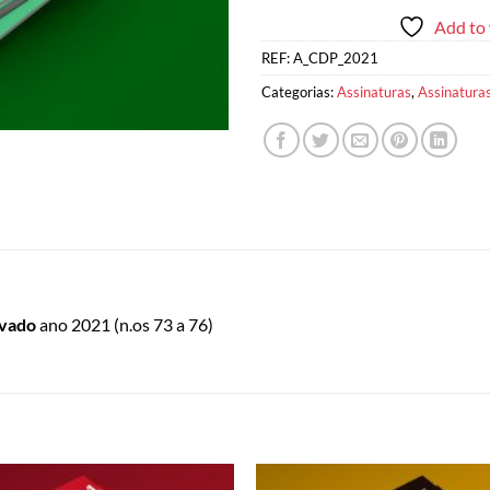
Add to 
REF:
A_CDP_2021
Categorias:
Assinaturas
,
Assinatura
ivado
ano 2021 (n.os 73 a 76)