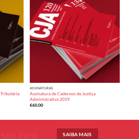
Add to
Add to
wishlist
wishlist
ASSINATURAS
Tributária
Assinatura de Cadernos de Justiça
Administrativa 2019
€
60.00
SAIBA MAIS