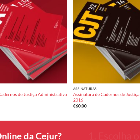
Add to
wishlist
ASSINATURAS
Cadernos de Justiça Administrativa
Assinatura de Cadernos de Justiça 
2016
€
60.00
nline da Cejur?