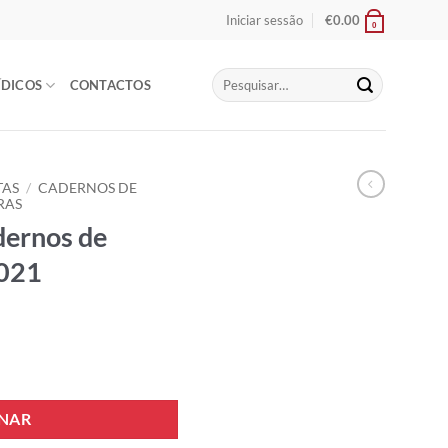
Iniciar sessão
€
0.00
0
Pesquisar
ÍDICOS
CONTACTOS
por:
TAS
/
CADERNOS DE
RAS
dernos de
2021
rnos de Direito Privado 2021
ONAR