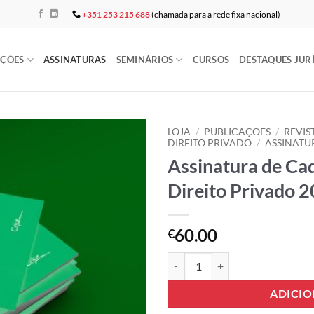
+351 253 215 688
(chamada para a rede fixa nacional)
AÇÕES
ASSINATURAS
SEMINÁRIOS
CURSOS
DESTAQUES JUR
LOJA
/
PUBLICAÇÕES
/
REVIS
DIREITO PRIVADO
/
ASSINATU
Assinatura de Ca
Add to
wishlist
Direito Privado 
60.00
€
Quantidade de Assinatura de Cade
ADICI