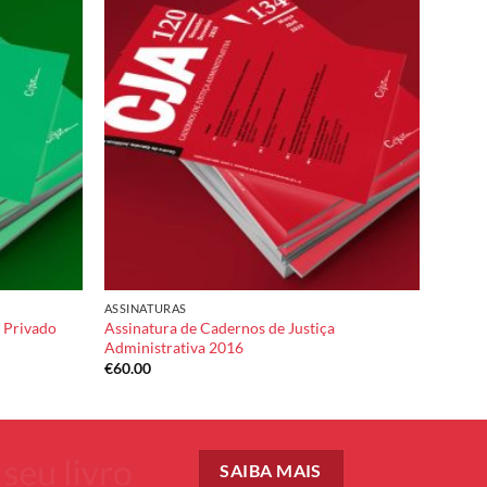
Add to
Add to
wishlist
wishlist
ASSINATURAS
 Privado
Assinatura de Cadernos de Justiça
Administrativa 2016
€
60.00
SAIBA MAIS