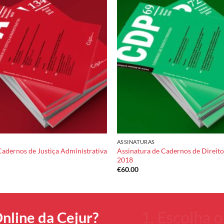
Add to
wishlist
ASSINATURAS
Cadernos de Justiça Administrativa
Assinatura de Cadernos de Direito
2018
€
60.00
nline da Cejur?