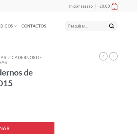
Iniciar sessão
€
0.00
0
Pesquisar
ÍDICOS
CONTACTOS
por:
TAS
/
CADERNOS DE
RAS
dernos de
2015
rnos de Direito Privado 2015
ONAR