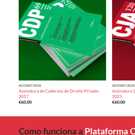
dd to
Add to
shlist
wishlist
ASSINATURAS
ASSINATURAS
ia
Assinatura de Cadernos de Direito Privado
Assinatura 
2017
2023
€
60.00
€
60.00
Como funciona a
Plataforma O