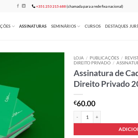
+351 253 215 688
(chamada para a rede fixa nacional)
AÇÕES
ASSINATURAS
SEMINÁRIOS
CURSOS
DESTAQUES JUR
LOJA
/
PUBLICAÇÕES
/
REVIS
DIREITO PRIVADO
/
ASSINATU
Assinatura de Ca
Add to
wishlist
Direito Privado 
60.00
€
Quantidade de Assinatura de Cade
ADICI