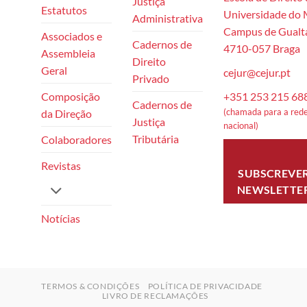
Justiça
Estatutos
Universidade do
Administrativa
Campus de Gualta
Associados e
Cadernos de
4710-057 Braga
Assembleia
Direito
Geral
cejur@cejur.pt
Privado
+351 253 215 68
Composição
Cadernos de
(chamada para a rede
da Direção
Justiça
nacional)
Tributária
Colaboradores
Revistas
SUBSCREVE
NEWSLETTE
Notícias
TERMOS & CONDIÇÕES
POLÍTICA DE PRIVACIDADE
LIVRO DE RECLAMAÇÕES