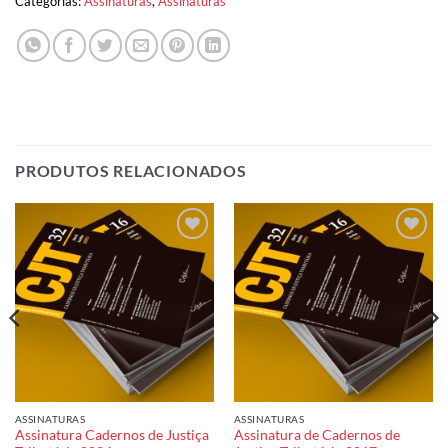
Categorias:
Assinaturas
,
Assinaturas
PRODUTOS RELACIONADOS
Add to
Add to
wishlist
wishlist
ASSINATURAS
ASSINATURAS
Assinatura Cadernos de Justiça
Assinatura de Cadernos de