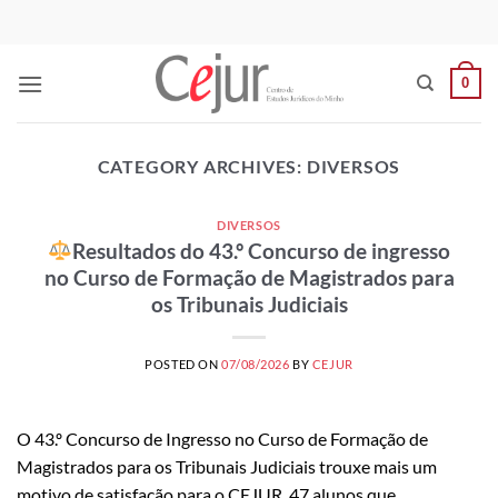
Skip
to
content
0
CATEGORY ARCHIVES:
DIVERSOS
DIVERSOS
Resultados do 43.º Concurso de ingresso
no Curso de Formação de Magistrados para
os Tribunais Judiciais
POSTED ON
07/08/2026
BY
CEJUR
O 43.º Concurso de Ingresso no Curso de Formação de
Magistrados para os Tribunais Judiciais trouxe mais um
motivo de satisfação para o CEJUR. 47 alunos que