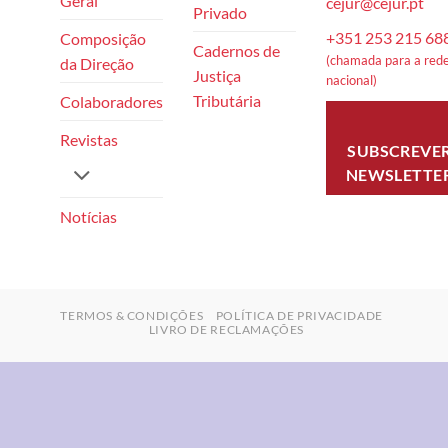
Geral
cejur@cejur.pt
Privado
+351 253 215 68
Composição
Cadernos de
(chamada para a rede
da Direção
Justiça
nacional)
Tributária
Colaboradores
Revistas
SUBSCREVE
NEWSLETTE
Notícias
TERMOS & CONDIÇÕES
POLÍTICA DE PRIVACIDADE
LIVRO DE RECLAMAÇÕES