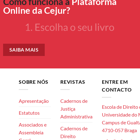
Como funciona a
Plataforma
Online da Cejur?
SAIBA MAIS
SOBRE NÓS
REVISTAS
ENTRE EM
CONTACTO
Apresentação
Cadernos de
Escola de Direito
Justiça
Estatutos
Universidade do
Administrativa
Campus de Gualta
Associados e
Cadernos de
4710-057 Braga
Assembleia
Direito