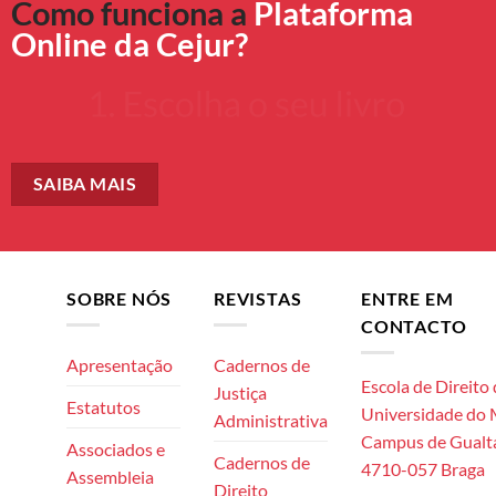
Como funciona a
Plataforma
Online da Cejur?
SAIBA MAIS
SOBRE NÓS
REVISTAS
ENTRE EM
CONTACTO
Apresentação
Cadernos de
Escola de Direito
Justiça
Estatutos
Universidade do
Administrativa
Campus de Gualta
Associados e
Cadernos de
4710-057 Braga
Assembleia
Direito