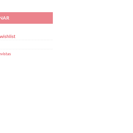
a Administrativa n.º 149
ONAR
wishlist
evistas