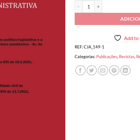
Quantidade de Cadernos de Justiç
ADICI
Add to 
REF:
CJA_149-1
Categorias:
Publicações
,
Revistas
,
R