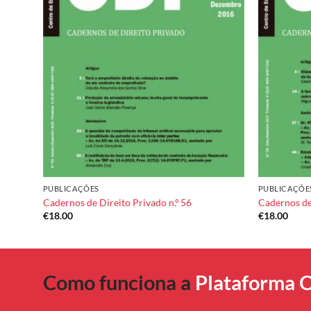
dd to
Add to
shlist
wishlist
PUBLICAÇÕES
PUBLICAÇÕE
Cadernos de Direito Privado n.º 56
Cadernos de 
€
18.00
€
18.00
Como funciona a
Plataforma O