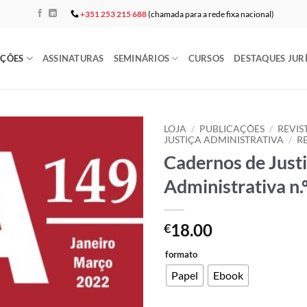
+351 253 215 688
(chamada para a rede fixa nacional)
AÇÕES
ASSINATURAS
SEMINÁRIOS
CURSOS
DESTAQUES JUR
LOJA
/
PUBLICAÇÕES
/
REVIS
JUSTIÇA ADMINISTRATIVA
/
R
Cadernos de Just
Add to
wishlist
Administrativa n.
18.00
€
formato
Papel
Ebook