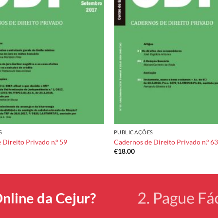
Add to
wishlist
S
PUBLICAÇÕES
Direito Privado n.º 59
Cadernos de Direito Privado n.º 63
€
18.00
nline da Cejur?