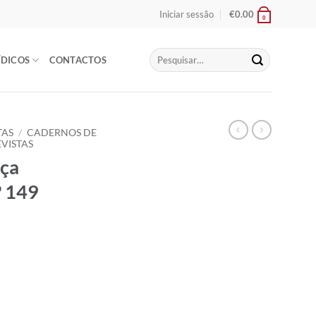
Iniciar sessão
€
0.00
0
Pesquisar
ÍDICOS
CONTACTOS
por:
TAS
/
CADERNOS DE
EVISTAS
iça
º 149