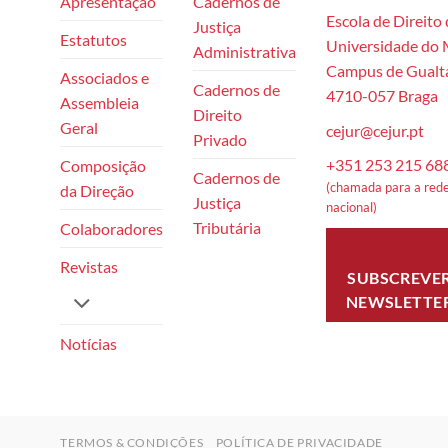
Apresentação
Cadernos de
Escola de Direito
Justiça
Estatutos
Universidade do
Administrativa
Campus de Gualta
Associados e
Cadernos de
4710-057 Braga
Assembleia
Direito
Geral
cejur@cejur.pt
Privado
+351 253 215 68
Composição
Cadernos de
(chamada para a rede
da Direção
Justiça
nacional)
Tributária
Colaboradores
Revistas
SUBSCREVE
NEWSLETTE
Notícias
TERMOS & CONDIÇÕES
POLÍTICA DE PRIVACIDADE