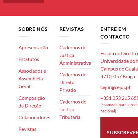
SOBRE NÓS
REVISTAS
ENTRE EM
CONTACTO
Apresentação
Cadernos de
Escola de Direito
Justiça
Estatutos
Universidade do
Administrativa
Campus de Gualta
Associados e
Cadernos de
4710-057 Braga
Assembleia
Direito
Geral
cejur@cejur.pt
Privado
+351 253 215 68
Composição
Cadernos de
(chamada para a rede
da Direção
Justiça
nacional)
Tributária
Colaboradores
Revistas
SUBSCREVE