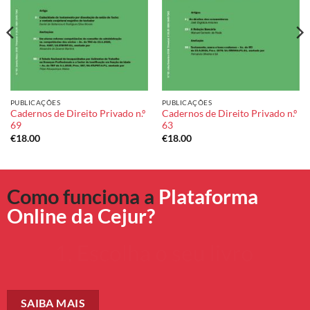
PUBLICAÇÕES
PUBLICAÇÕES
Cadernos de Direito Privado n.º
Cadernos de Direito Privado n.º
69
63
€
18.00
€
18.00
Como funciona a
Plataforma
Online da Cejur?
SAIBA MAIS