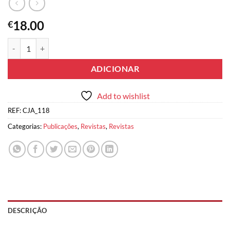
18.00
€
Quantidade de Cadernos de Justiça Administrativa n.º 118
ADICIONAR
Add to wishlist
REF:
CJA_118
Categorias:
Publicações
,
Revistas
,
Revistas
DESCRIÇÃO