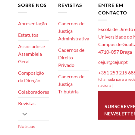
SOBRE NÓS
REVISTAS
ENTRE EM
CONTACTO
Apresentação
Cadernos de
Escola de Direito
Justiça
Estatutos
Universidade do
Administrativa
Campus de Gualta
Associados e
Cadernos de
4710-057 Braga
Assembleia
Direito
Geral
cejur@cejur.pt
Privado
+351 253 215 68
Composição
Cadernos de
(chamada para a rede
da Direção
Justiça
nacional)
Tributária
Colaboradores
Revistas
SUBSCREVE
NEWSLETTE
Notícias