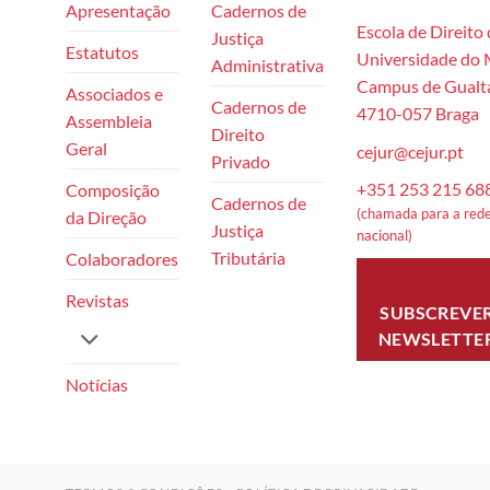
Apresentação
Cadernos de
Escola de Direito
Justiça
Estatutos
Universidade do
Administrativa
Campus de Gualta
Associados e
Cadernos de
4710-057 Braga
Assembleia
Direito
Geral
cejur@cejur.pt
Privado
+351 253 215 68
Composição
Cadernos de
(chamada para a rede
da Direção
Justiça
nacional)
Tributária
Colaboradores
Revistas
SUBSCREVE
NEWSLETTE
Notícias