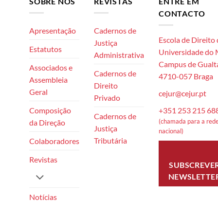
SOBRE NÓS
REVISTAS
ENTRE EM
CONTACTO
Apresentação
Cadernos de
Escola de Direito
Justiça
Estatutos
Universidade do
Administrativa
Campus de Gualta
Associados e
Cadernos de
4710-057 Braga
Assembleia
Direito
Geral
cejur@cejur.pt
Privado
+351 253 215 68
Composição
Cadernos de
(chamada para a rede
da Direção
Justiça
nacional)
Tributária
Colaboradores
Revistas
SUBSCREVE
NEWSLETTE
Notícias