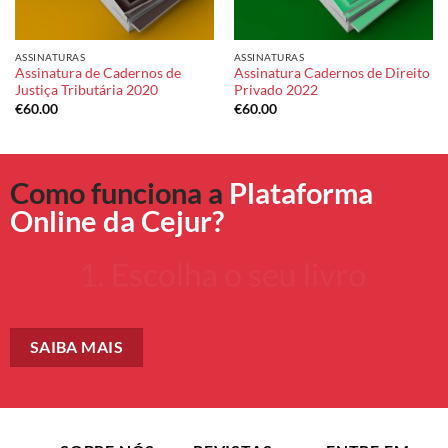
ASSINATURAS
ASSINATURAS
Assinatura de Cadernos de
Assinatura Cadernos de Direito
Justiça Tributária 2020
Privado 2022
€
60.00
€
60.00
Como funciona a
Plataforma
Online da Cejur?
SAIBA MAIS