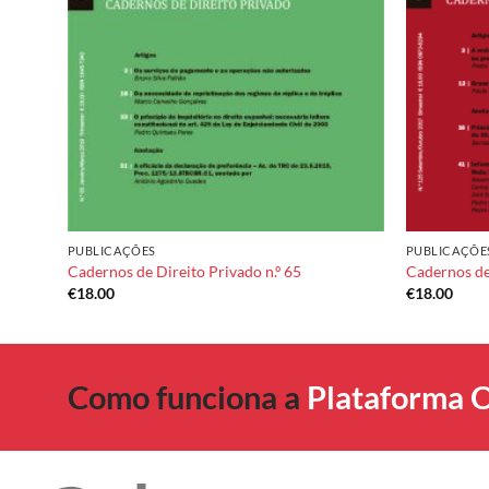
PUBLICAÇÕES
PUBLICAÇÕE
122
Cadernos de Direito Privado n.º 65
Cadernos de 
€
18.00
€
18.00
Como funciona a
Plataforma O