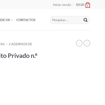
Iniciar sessão
€
0.00
0
Pesquisar
ÍDICOS
CONTACTOS
por:
TAS
/
CADERNOS DE
to Privado n.º