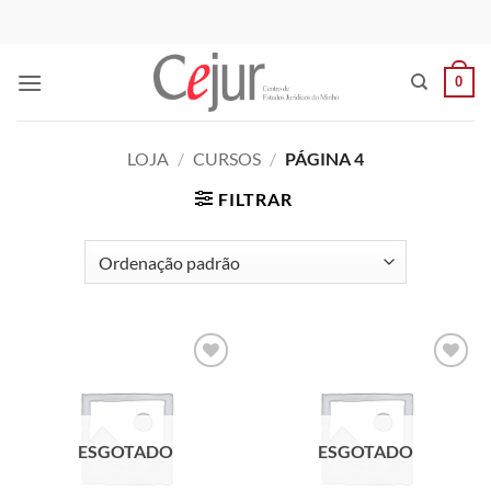
Skip
to
content
0
LOJA
/
CURSOS
/
PÁGINA 4
FILTRAR
Add to
Add to
wishlist
wishlist
ESGOTADO
ESGOTADO