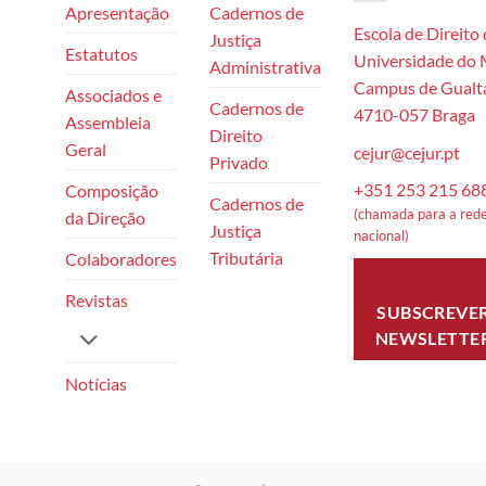
Apresentação
Cadernos de
Escola de Direito
Justiça
Estatutos
Universidade do
Administrativa
Campus de Gualta
Associados e
Cadernos de
4710-057 Braga
Assembleia
Direito
Geral
cejur@cejur.pt
Privado
+351 253 215 68
Composição
Cadernos de
(chamada para a rede
da Direção
Justiça
nacional)
Tributária
Colaboradores
Revistas
SUBSCREVE
NEWSLETTE
Notícias