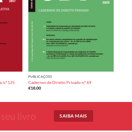
Add to
Add to
wishlist
wishlist
PUBLICAÇÕES
 n.º 125
Cadernos de Direito Privado n.º 69
€
18.00
SAIBA MAIS