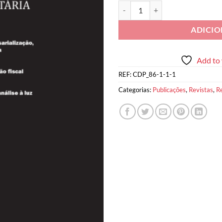
Quantidade de Cadernos de Justiça
ADICI
Add to 
REF:
CDP_86-1-1-1
Categorias:
Publicações
,
Revistas
,
R