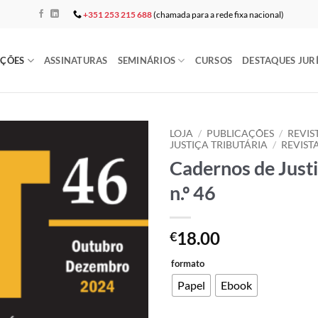
+351 253 215 688
(chamada para a rede fixa nacional)
AÇÕES
ASSINATURAS
SEMINÁRIOS
CURSOS
DESTAQUES JUR
LOJA
/
PUBLICAÇÕES
/
REVIS
JUSTIÇA TRIBUTÁRIA
/
REVIST
Cadernos de Justi
Add to
wishlist
n.º 46
18.00
€
formato
Papel
Ebook