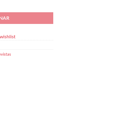
 Tributária n.º 46
ONAR
wishlist
evistas