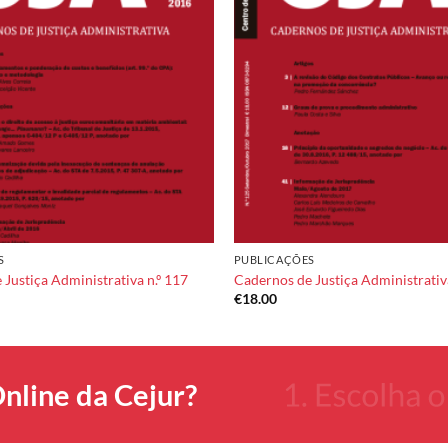
Add to
wishlist
S
PUBLICAÇÕES
Justiça Administrativa n.º 117
Cadernos de Justiça Administrativa
€
18.00
nline da Cejur?