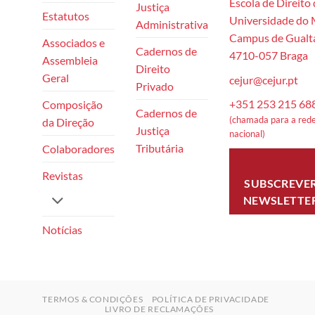
Escola de Direito
Justiça
Estatutos
Universidade do
Administrativa
Campus de Gualta
Associados e
Cadernos de
4710-057 Braga
Assembleia
Direito
Geral
cejur@cejur.pt
Privado
+351 253 215 68
Composição
Cadernos de
(chamada para a rede
da Direção
Justiça
nacional)
Tributária
Colaboradores
Revistas
SUBSCREVE
NEWSLETTE
Notícias
TERMOS & CONDIÇÕES
POLÍTICA DE PRIVACIDADE
LIVRO DE RECLAMAÇÕES