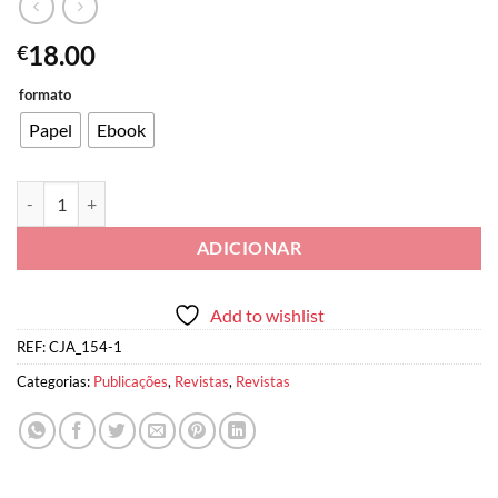
18.00
€
formato
Papel
Ebook
Quantidade de Cadernos de Justiça Administrativa n.º 154
ADICIONAR
Add to wishlist
REF:
CJA_154-1
Categorias:
Publicações
,
Revistas
,
Revistas