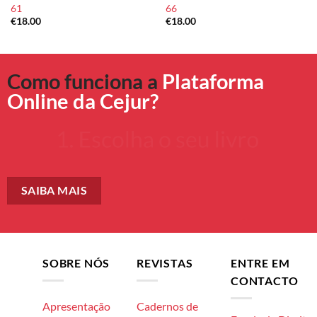
61
66
€
18.00
€
18.00
Como funciona a
Plataforma
Online da Cejur?
SAIBA MAIS
SOBRE NÓS
REVISTAS
ENTRE EM
CONTACTO
Apresentação
Cadernos de