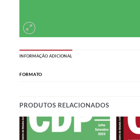
INFORMAÇÃO ADICIONAL
FORMATO
PRODUTOS RELACIONADOS
dd to
Add to
shlist
wishlist