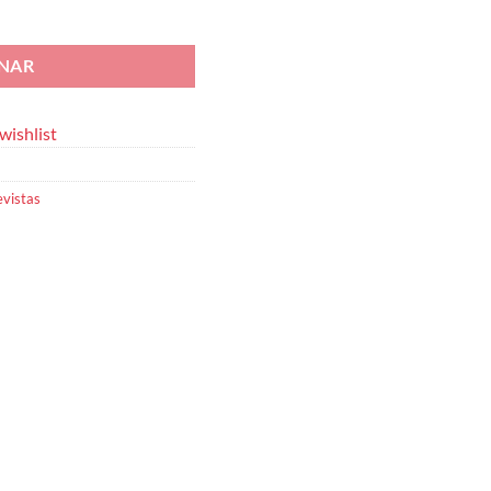
o Privado n.º 79
ONAR
wishlist
evistas