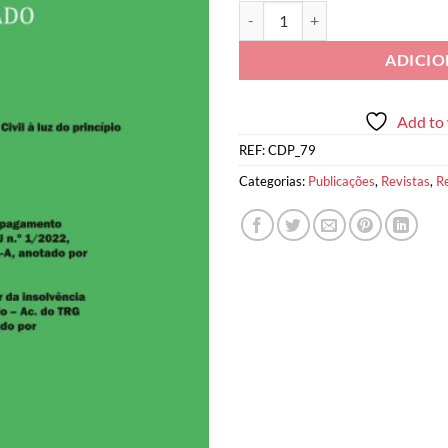
Quantidade de Cadernos de Direit
ADICI
Add to 
REF:
CDP_79
Categorias:
Publicações
,
Revistas
,
R