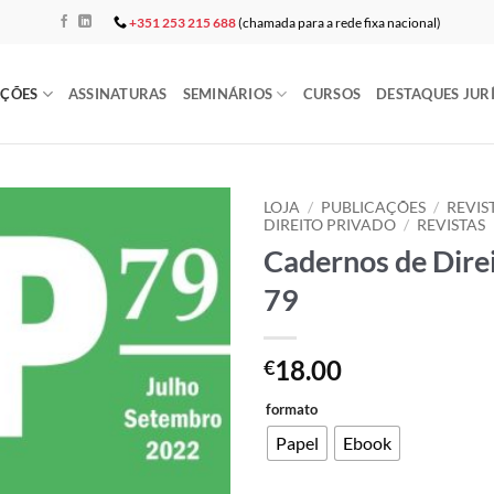
+351 253 215 688
(chamada para a rede fixa nacional)
AÇÕES
ASSINATURAS
SEMINÁRIOS
CURSOS
DESTAQUES JUR
LOJA
/
PUBLICAÇÕES
/
REVIS
DIREITO PRIVADO
/
REVISTAS
Cadernos de Direi
Add to
wishlist
79
18.00
€
formato
Papel
Ebook