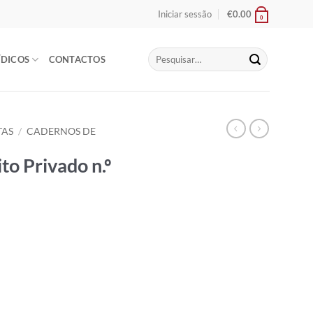
Iniciar sessão
€
0.00
0
Pesquisar
ÍDICOS
CONTACTOS
por:
TAS
/
CADERNOS DE
to Privado n.º