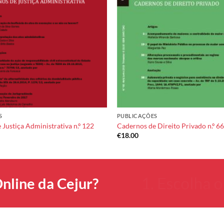
S
PUBLICAÇÕES
Justiça Administrativa n.º 122
Cadernos de Direito Privado n.º 66
€
18.00
nline da Cejur?