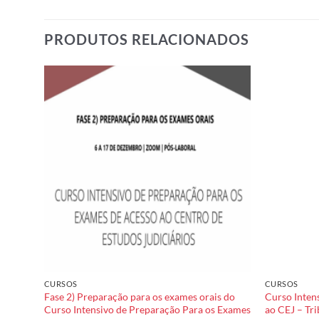
PRODUTOS RELACIONADOS
dd to
Add to
shlist
wishlist
CURSOS
CURSOS
 provas
Fase 2) Preparação para os exames orais do
Curso Inten
Curso Intensivo de Preparação Para os Exames
ao CEJ – Tri