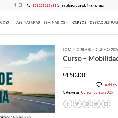
+351 253 215 688
(chamada para a rede fixa nacional)
AÇÕES
ASSINATURAS
SEMINÁRIOS
CURSOS
DESTAQUES JUR
LOJA
/
CURSOS
/
CURSOS 202
Curso – Mobilida
Add to
wishlist
150.00
€
Add to 
Categorias:
Cursos
,
Cursos 2026