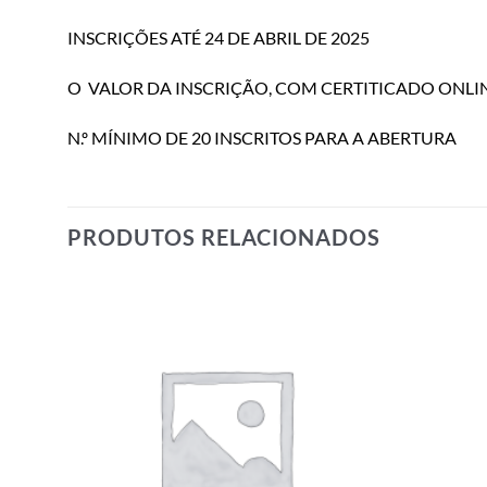
INSCRIÇÕES ATÉ 24 DE ABRIL DE 2025
O VALOR DA INSCRIÇÃO, COM CERTITICADO ONLINE
N.º MÍNIMO DE 20 INSCRITOS PARA A ABERTURA
PRODUTOS RELACIONADOS
dd to
Add to
shlist
wishlist