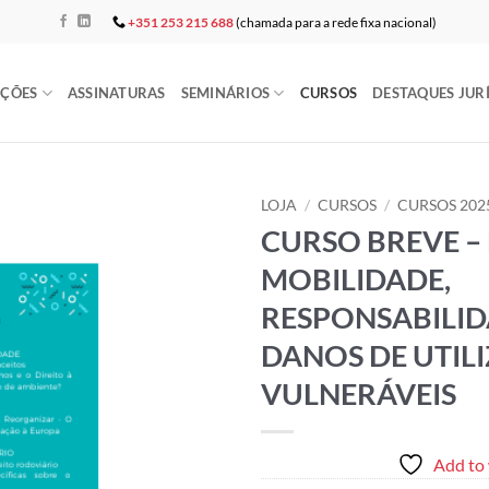
+351 253 215 688
(chamada para a rede fixa nacional)
AÇÕES
ASSINATURAS
SEMINÁRIOS
CURSOS
DESTAQUES JUR
LOJA
/
CURSOS
/
CURSOS 202
CURSO BREVE – 
Add to
MOBILIDADE,
wishlist
RESPONSABILIDA
DANOS DE UTIL
VULNERÁVEIS
Add to 