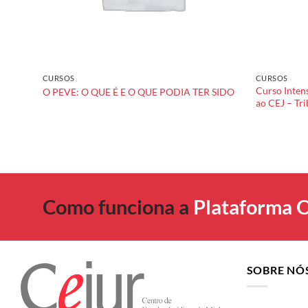
CURSOS
CURSOS
telar
Curso Inten
O PEVE: O QUE É E O QUE PODIA TER SIDO
ao CEJ – Tri
Como funciona a
Plataforma O
SOBRE NÓ